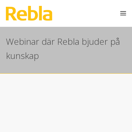
Webinar där Rebla bjuder på
kunskap