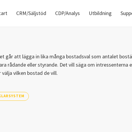
tart
CRM/Säljstöd
CDP/Analys
Utbildning
Supp
t går att lägga in lika många bostadsval som antalet bostäd
ra rådande eller styrande. Det vill säga om intressenterna 
välja vilken bostad de vill.
KLARSYSTEM