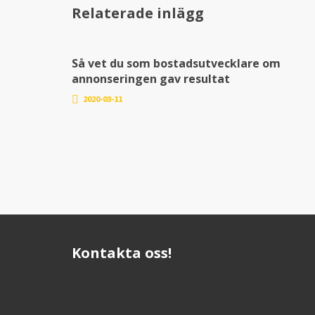
Relaterade inlägg
CRM NYPRODUKTION
Så vet du som bostadsutvecklare om
annonseringen gav resultat
2020-03-11
Kontakta oss!