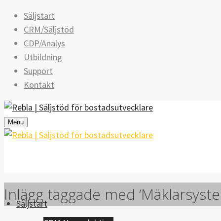
Säljstart
CRM/Säljstöd
CDP/Analys
Utbildning
Support
Kontakt
Menu
Inlägg taggade med ‘Mäklarsyst
Säljstart