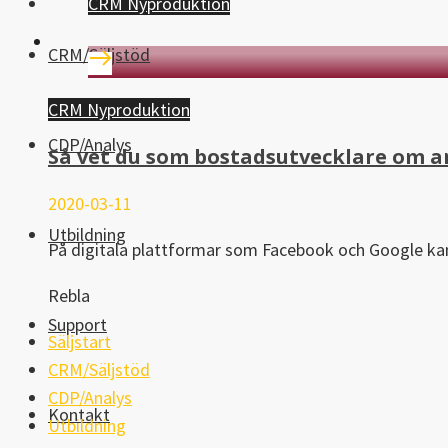
CRM Nyproduktion
CRM/Säljstöd
CRM Nyproduktion
CDP/Analys
Så vet du som bostadsutvecklare om a
2020-03-11
Utbildning
På digitala plattformar som Facebook och Google kan
Rebla
Support
Säljstart
CRM/Säljstöd
CDP/Analys
Kontakt
Utbildning