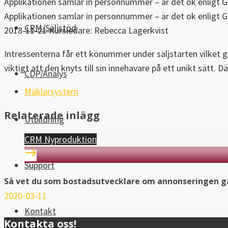
Applikationen samlar in personnummer – är det ok enligt 
Applikationen samlar in personnummer – är det ok enligt 
CRM/Säljstöd
2018-11-21
Kursledare: Rebecca Lagerkvist
Intressenterna får ett könummer under säljstarten vilket g
viktigt att den knyts till sin innehavare på ett unikt sätt
CDP/Analys
Mäklarsystem
Relaterade inlägg
Utbildning
CRM Nyproduktion
Support
Så vet du som bostadsutvecklare om annonseringen ga
2020-03-11
Kontakt
Kontakta oss!