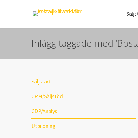
Säljs
Inlägg taggade med ‘Bosta
Säljstart
CRM/Säljstöd
CDP/Analys
Utbildning