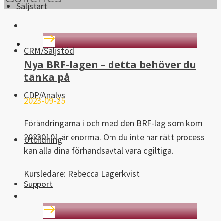
Säljstart
CRM/Säljstöd
Nya BRF-lagen – detta behöver du
tänka på
CDP/Analys
2023-09-25
Förändringarna i och med den BRF-lag som kom
20230101 är enorma. Om du inte har rätt process
Utbildning
kan alla dina förhandsavtal vara ogiltiga.
Kursledare: Rebecca Lagerkvist
Support