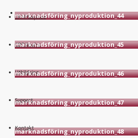
marknadsföring_nyproduktion_44
CRM/Säljstöd
marknadsföring_nyproduktion_45
CDP/Analys
Utbildning
marknadsföring_nyproduktion_46
Support
marknadsföring_nyproduktion_47
Kontakt
marknadsföring_nyproduktion_48